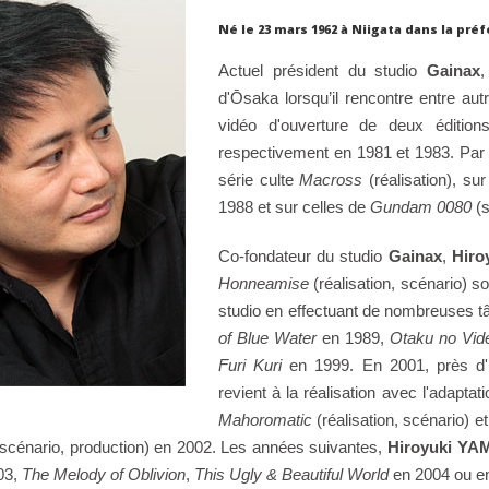
Né le 23 mars 1962 à Niigata dans la p
Actuel président du studio
Gainax
d'Ōsaka lorsqu’il rencontre entre au
vidéo d'ouverture de deux édition
respectivement en 1981 et 1983. Par la 
série culte
Macross
(réalisation), s
1988 et sur celles de
Gundam 0080
(s
Co-fondateur du studio
Gainax
,
Hir
Honneamise
(réalisation, scénario) so
studio en effectuant de nombreuses t
of Blue Water
en 1989,
Otaku no Vid
Furi Kuri
en 1999. En 2001, près d'u
revient à la réalisation avec l'adapt
Mahoromatic
(réalisation, scénario) 
, scénario, production) en 2002. Les années suivantes,
Hiroyuki Y
03,
The Melody of Oblivion
,
This Ugly & Beautiful World
en 2004 ou e