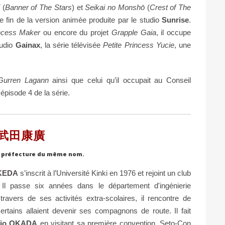
(
Banner of The Stars
) et
Seikai no Monshō
(
Crest of The
e fin de la version animée produite par le studio
Sunrise
.
ncess Maker
ou encore du projet
Grapple Gaia
, il occupe
tudio
Gainax
, la série télévisée
Petite Princess Yucie
, une
Gurren Lagann
ainsi que celui qu’il occupait au Conseil
épisode 4 de la série.
A 武田康廣
la préfecture du même nom.
AKEDA
s’inscrit à l’Université Kinki en 1976 et rejoint un club
. Il passe six années dans le département d'ingénierie
travers de ses activités extra-scolaires, il rencontre de
rtains allaient devenir ses compagnons de route. Il fait
hio OKADA
en visitant sa première convention, Seto-Con