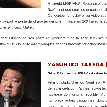
Hiroyuki MORIAKA
,
Seikai no Senki
Star
) ainsi que pour les génériques d
Concepteur du célèbre jeu vidéo
Pri
a plupart le poste de character designer. Il lance en 2004 avec le s
du jeu
Princess Maker
.
 démissionne de son poste de producteur de la série télévisée
tion du studio, suite aux remarques de fans mécontents concernant l'
YASUHIRO TAKED
Né le 12 Septembre 1957 à Ōsaka dans 
Pilier du studio
Gainax
,
Yasuhiro T
de science-fiction l'année suivante
nucléaire dont cinq à redoubler. Au 
nombreux autres passionnés, dont ce
notamment la connaissance de
Tos