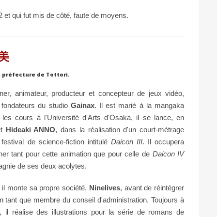
2 et qui fut mis de côté, faute de moyens.
孝美
 préfecture de Tottori.
igner, animateur, producteur et concepteur de jeux vidéo,
fondateurs du studio
Gainax
. Il est marié à la mangaka
 les cours à l'Université d'Arts d'Ōsaka, il se lance, en
t
Hideaki ANNO
, dans la réalisation d'un court-métrage
estival de science-fiction intitulé
Daicon III
. Il occupera
gner tant pour cette animation que pour celle de
Daicon IV
agnie de ses deux acolytes.
il monte sa propre société,
Ninelives
, avant de réintégrer
n tant que membre du conseil d'administration. Toujours à
, il réalise des illustrations pour la série de romans de