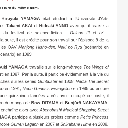
réfecture du même nom.
,
Hiroyuki YAMAGA
était étudiant à l'Université d'Arts
tres
Takami AKAI
et
Hideaki ANNO
avec qui il réalise la
s du festival de science-fiction –
Daicon III
et
IV
–
suite, il est crédité pour son travail sur l'épisode 9 de la
ur les OAV
Mahjong Hishō-den: Naki no Ryū
(scénario) en
cénario) en 1989.
oyuki YAMAGA
travaille sur le long-métrage
The Wings of
rti en 1987. Par la suite, il participe évidemment à la vie du
âches sur les séries
Gunbuster
en 1998,
Nadia The Secret
eo
en 1991,
Neon Genesis Evangelion
en 1995 ou encore
ne quinzaine d'années après avoir occupé ce poste, il
ation du manga de
Bow DITAMA
et
Bunjūrō NAKAYAMA
,
et enchaîne alors avec
Abenobashi Magical Shopping Street
AMAGA
participe à plusieurs projets comme
Petite Princess
ncore
Gurren Lagann
en 2007 et
Shikabane Hime
en 2008.