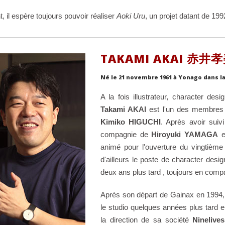
, il espère toujours pouvoir réaliser
Aoki Uru
, un projet datant de 199
TAKAMI AKAI 赤井
Né le 21 novembre 1961 à Yonago dans la
A la fois illustrateur, character des
Takami AKAI
est l'un des membres 
Kimiko HIGUCHI
. Après avoir suivi
compagnie de
Hiroyuki YAMAGA
e
animé pour l'ouverture du vingtième f
d'ailleurs le poste de character desi
deux ans plus tard , toujours en comp
Après son départ de Gainax en 1994, 
le studio quelques années plus tard e
la direction de sa société
Ninelives